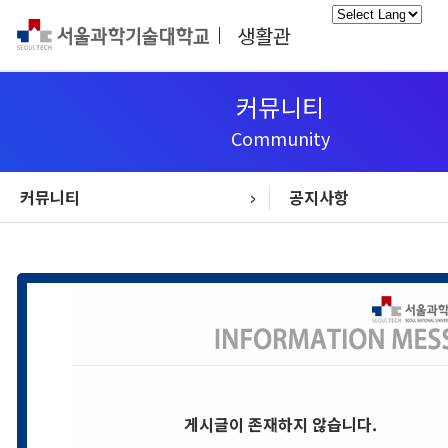
생활관
Powered
by
커뮤니티
Community
커뮤니티
공지사항
생활관생 모집안내
교외주거서비스
입사/퇴사 안내
시설고장신고
생활관 소개
생활관 생활
생활관 소식
내국인학생
시설안내
커뮤니티
통합정보
공지사항
FAQ
게시글이 존재하지 않습니다.