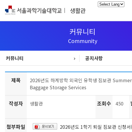
생활관
Powered
by
커뮤니티
Community
커뮤니티
공지사항
생활관생 모집안내
교외주거서비스
입사/퇴사 안내
시설고장신고
생활관 소개
생활관 생활
생활관 소식
시설안내
커뮤니티
통합정보
공지사항
FAQ
제목
2026년도 하계방학 외국인 유학생 짐보관 Summer 
Baggage Storage Services
작성자
조회수
생활관
450
첨부파일
2026년도 1학기 퇴실 짐보관 신청서(