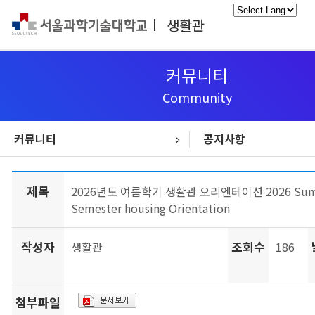
생활관
Powered
by
커뮤니티
Community
커뮤니티
공지사항
생활관생 모집안내
교외주거서비스
입사/퇴사 안내
시설고장신고
생활관 소개
생활관 생활
생활관 소식
시설안내
커뮤니티
통합정보
공지사항
FAQ
제목
2026년도 여름학기 생활관 오리엔테이션 2026 Su
Semester housing Orientation
작성자
조회수
생활관
186
첨부파일