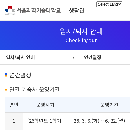
생활관
Powered
by
입사/퇴사 안내
Check in/out
입사/퇴사 안내
연간일정
입사/퇴사 안내
생활관비 안내
생활관 소개
생활관 생활
시설안내
커뮤니티
통합정보
연간일정
선발안내
입사안내
퇴사안내
환불규정
연간일정
연간 기숙사 운영기간
연번
운영시기
운영기간
1
'26학년도 1학기
'26. 3. 3.(화) ~ 6. 22.(월)